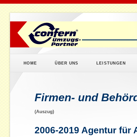
HOME
ÜBER UNS
LEISTUNGEN
Geschäftsumzüge
Umzugslogistik
Firmen- und Behö
Umzugskonzeption
(Auszug)
Projektvorbereitung
Qualitätsmanagem
2006-2019 Agentur für 
Privatumzüge