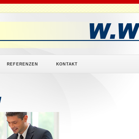
Navigation
REFERENZEN
KONTAKT
überspringen
Firmen- und Behördenumzüge
Werks- und Laborumzüge
g
Büroumzüge
Bibliotheken und Archive
ent
Umzüge Museen & Sammlungen
Privatumzüge