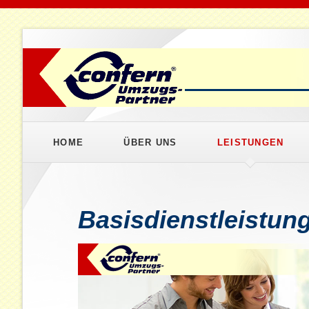
HOME
ÜBER UNS
LEISTUNGEN
Geschäftsumzüge
Umzugslogistik
Basisdienstleistun
Umzugskonzeption
Projektvorbereitung
Qualitätsmanagem
Privatumzüge