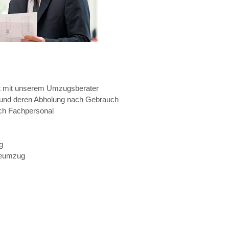
t mit unserem Umzugsberater
ng
 und deren Abholung nach Gebrauch
ch Fachpersonal
g
eeumzug