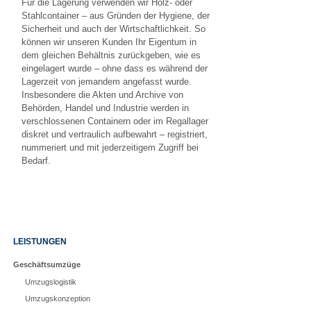
Für die Lagerung verwenden wir Holz- oder
Stahlcontainer – aus Gründen der Hygiene, der
Sicherheit und auch der Wirtschaftlichkeit. So
können wir unseren Kunden Ihr Eigentum in
dem gleichen Behältnis zurückgeben, wie es
eingelagert wurde – ohne dass es während der
Lagerzeit von jemandem angefasst wurde.
Insbesondere die Akten und Archive von
Behörden, Handel und Industrie werden in
verschlossenen Containern oder im Regallager
diskret und vertraulich aufbewahrt – registriert,
nummeriert und mit jederzeitigem Zugriff bei
Bedarf.
Navigation
LEISTUNGEN
überspringen
Geschäftsumzüge
Umzugslogistik
Umzugskonzeption