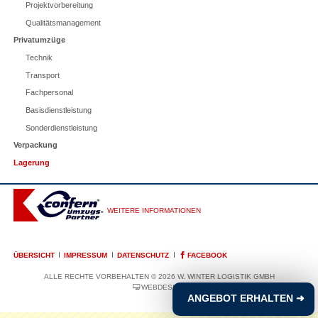
Projektvorbereitung
Qualitätsmanagement
Privatumzüge
Technik
Transport
Fachpersonal
Basisdienstleistung
Sonderdienstleistung
Verpackung
Lagerung
WEITERE INFORMATIONEN
NAVIGATION
ÜBERSICHT
IMPRESSUM
DATENSCHUTZ
FACEBOOK
ÜBERSPRINGEN
ALLE RECHTE VORBEHALTEN © 2026 W. WINTER LOGISTIK GMBH
WEBDESIGN
ANGEBOT ERHALTEN
➜