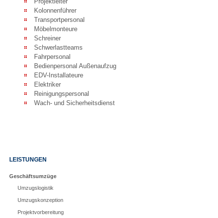
Projektleiter
Kolonnenführer
Transportpersonal
Möbelmonteure
Schreiner
Schwerlastteams
Fahrpersonal
Bedienpersonal Außenaufzug
EDV-Installateure
Elektriker
Reinigungspersonal
Wach- und Sicherheitsdienst
Navigation
LEISTUNGEN
überspringen
Geschäftsumzüge
Umzugslogistik
Umzugskonzeption
Projektvorbereitung