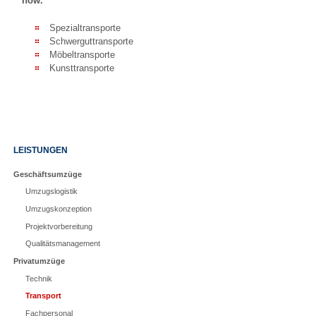
how.
Spezialtransporte
Schwerguttransporte
Möbeltransporte
Kunsttransporte
Navigation
LEISTUNGEN
überspringen
Geschäftsumzüge
Umzugslogistik
Umzugskonzeption
Projektvorbereitung
Qualitätsmanagement
Privatumzüge
Technik
Transport
Fachpersonal